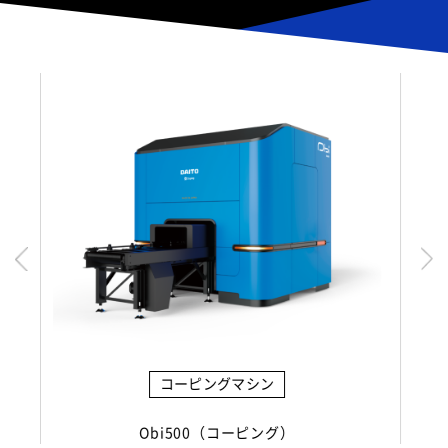
複合機
DCMシリーズ（形鋼用複合機）