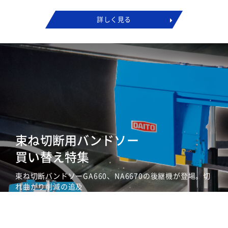
詳しく見る
束ね切断用バンドソー
買い替え特集
束ね切断バンドソーGA660、NA6670の後継機が登場。切
れ曲がり削減の追及
詳しく見る