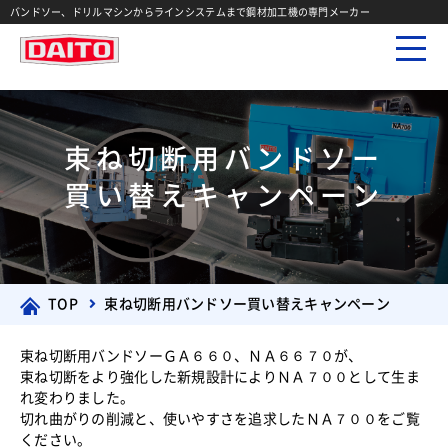
バンドソー、ドリルマシンからラインシステムまで鋼材加工機の専門メーカー
束ね切断用バンドソー
買い替えキャンペーン
TOP
束ね切断用バンドソー買い替えキャンペーン
束ね切断用バンドソーＧＡ６６０、ＮＡ６６７０が、
束ね切断をより強化した新規設計によりＮＡ７００として生ま
れ変わりました。
切れ曲がりの削減と、使いやすさを追求したＮＡ７００をご覧
ください。