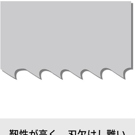
靭性が高く、刃欠けし難い