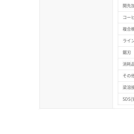
開先
コー
複合
ライ
鋸刃
消耗
その
梁溶
SDS